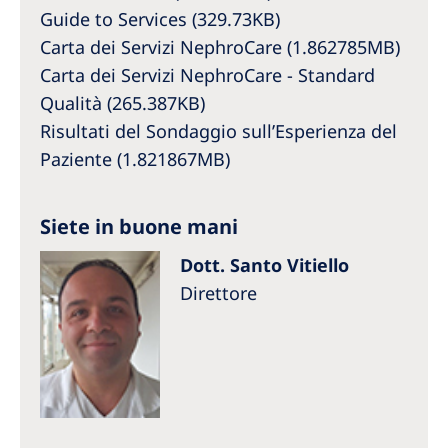
Australia
Guide to Services (329.73KB)
Philippines
Carta dei Servizi NephroCare (1.862785MB)
Carta dei Servizi NephroCare - Standard
North America
Qualità (265.387KB)
Risultati del Sondaggio sull’Esperienza del
United States of America
Paziente (1.821867MB)
NephroCare International
Siete in buone mani
Global Website
Dott. Santo Vitiello
Direttore