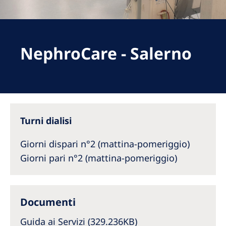
Romania
Russia
Serbia
NephroCare - Salerno
Slovakia
Slovenia
Spain
Turni dialisi
Sweden
Switzerland
Giorni dispari n°2 (mattina-pomeriggio)
Giorni pari n°2 (mattina-pomeriggio)
United Kingdom
Asia Pacific
Documenti
Asia Pacific
Guida ai Servizi (329.236KB)