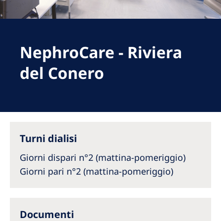
Romania
Russia
Serbia
NephroCare - Riviera
Slovakia
del Conero
Slovenia
Spain
Sweden
Turni dialisi
Switzerland
Giorni dispari n°2 (mattina-pomeriggio)
United Kingdom
Giorni pari n°2 (mattina-pomeriggio)
Asia Pacific
Asia Pacific
Documenti