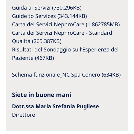
Australia
Guida ai Servizi (730.296KB)
Philippines
Guide to Services (343.144KB)
Carta dei Servizi NephroCare (1.862785MB)
North America
Carta dei Servizi NephroCare - Standard
Qualità (265.387KB)
United States of America
Risultati del Sondaggio sull’Esperienza del
Paziente (467KB)
NephroCare International
Global Website
Schema funzionale_NC Spa Conero (634KB)
Siete in buone mani
Dott.ssa Maria Stefania Pugliese
Direttore