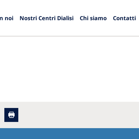
n noi
Nostri Centri Dialisi
Chi siamo
Contatti
Europe
Czech Republic
Serbia
France
Slovak
Germany
Sloven
Israel
Spain
Italy
Swede
Netherlands
Switze
Poland
United
Portugal