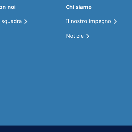
Romania
on noi
Chi siamo
Russia
i squadra
Il nostro impegno
Asia Pacific
North
Notizie
Asia Pacific
United
Ameri
Australia
Philippines
NephroCare International
Global Website