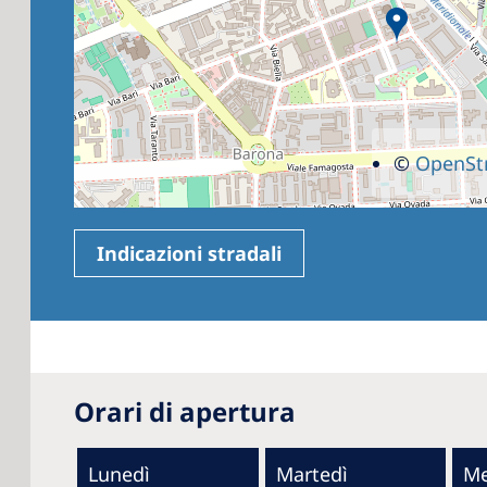
©
OpenSt
Indicazioni stradali
Orari di apertura
Lunedì
Martedì
Me