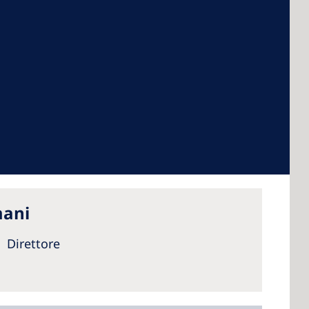
 America
 States of
ca
mani
Direttore