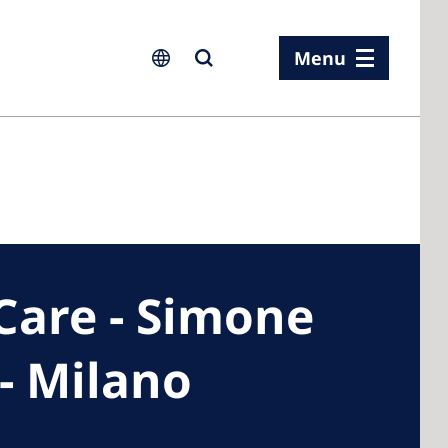
Menu
ia
ia
are - Simone
n
rland
- Milano
 Kingdom