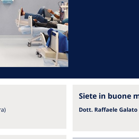
Romania
Russia
Asia Pacific
North
Asia Pacific
United
Ameri
Australia
Philippines
NephroCare International
Siete in buone 
Global Website
ra)
Dott. Raffaele Galato