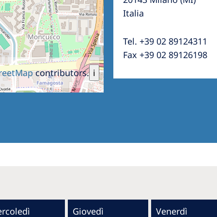
Italia
Tel. +39 02 89124311
Fax +39 02 89126198
reetMap
contributors.
i
rcoledì
Giovedì
Venerdì