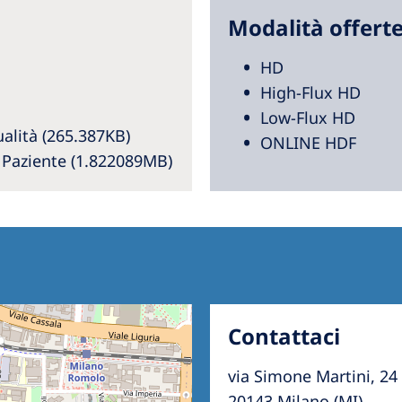
Modalità offert
HD
High-Flux HD
Low-Flux HD
alità (265.387KB)
ONLINE HDF
l Paziente (1.822089MB)
Contattaci
via Simone Martini, 24
20143 Milano (MI)