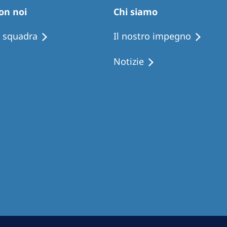
Romania
on noi
Chi siamo
Russia
i squadra
Il nostro impegno
Asia Pacific
North
Notizie
Asia Pacific
United
Ameri
Australia
Philippines
NephroCare International
Global Website