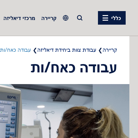
כללי
קריירה
מרכזי דיאליזה
Europe
Czech Republic
קריירה
עבודת צוות ביחידת דיאליזה
עבודה כאח/ות
France
עבודה כאח/ות
Germany
Israel
Italy
Netherlands
Poland
Portugal