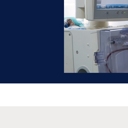
North America
United States of
America
Nephro