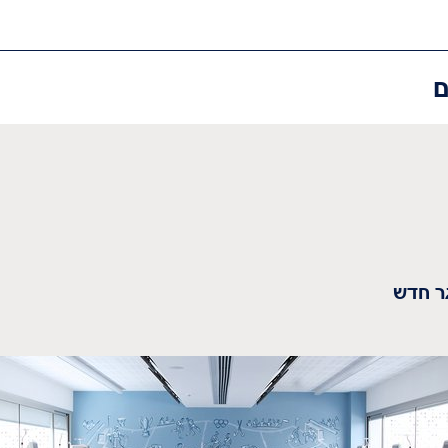
ם
ר חדש