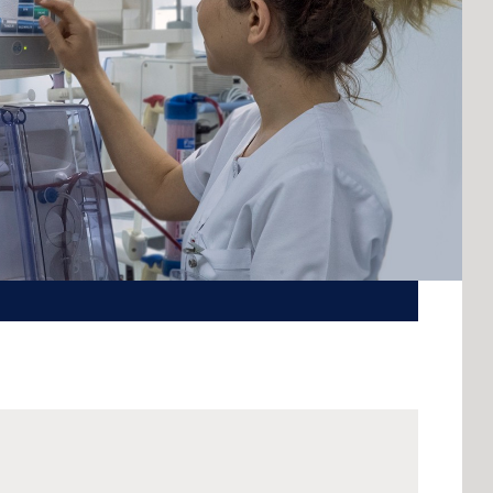
Romania
Russia
Asia Pacific
Asia Pacific
Australia
Philippines
Care International
Global Website