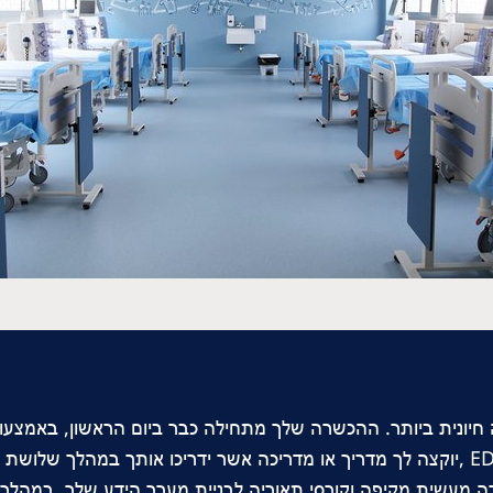
ה חיונית ביותר. ההכשרה שלך מתחילה כבר ביום הראשון, באמצע
דיאליזה מוסמך/ת על ידי EDTNA/ERCA ,יוקצה לך מדריך או מדריכה אשר ידריכו אותך
ה מעשית מקיפה וקורסי תאוריה לבניית מערך הידע שלך. במה