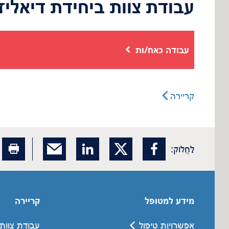
עבודת צוות ביחידת דיאליז
עבודה כאח/ות
קריירה
לַחֲלוֹק:
מידע למטופל
קריירה
אפשרויות טיפול
עבודת צוות 