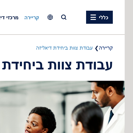
כללי
קריירה
מרכזי די
Europe
Czech Republic
קריירה
עבודת צוות ביחידת דיאליזה
עבודת צוות ביחידת 
France
Germany
Israel
Italy
Netherlands
Poland
Portugal