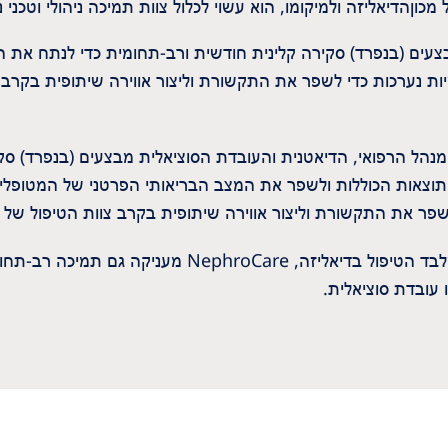
הדיאליזה ולמיקומו, הוא עשוי לכלול צוות תמיכה ניהולי וטכני נ
צעים (בנפרד) סקירה קלינית חודשית ורב-תחומית כדי לנתח את 
ות נערכות כדי לשפר את התקשורת וליצור אווירה שיתופית בקרב צ
נהל הרפואי, הדיאטנית והעובדת הסוציאלית מבצעים (בנפרד) סק
וצאות הכוללות ולשפר את המצב הבריאותי הפרטני של המטופלים;
פר את התקשורת וליצור אווירה שיתופית בקרב צוות הטיפול של מ
מלבד הטיפול בדיאליזה, NephroCare מענ
 עובדת סוציאלית.