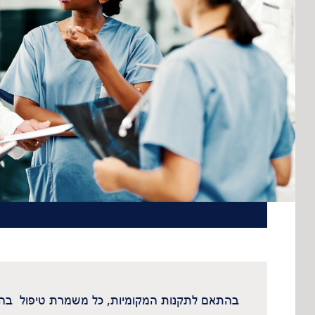
Romania
Russia
Asia Pacific
Asia Pacific
Australia
Philippines
International
Global Website