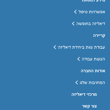
Romania
אפשרויות טיפול
Russia
Serbia
דיאליזה בחופשה
Slovakia
קריירה
Slovenia
עבודת צוות ביחידת דיאליזה
Spain
הצעות עבודה
Sweden
Switzerland
אודות החברה
United Kingdom
המחויבות שלנו
Asia Pacific
מרכזי דיאליזה
Asia Pacific
צור קשר