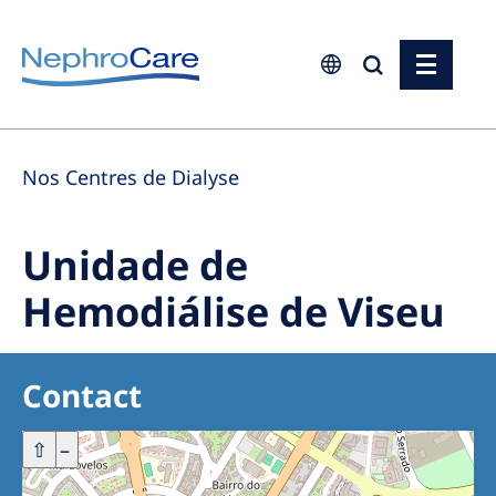
Europe
Nos Centres de Dialyse
Czech Republic
France
Unidade de
Germany
Hemodiálise de Viseu
Israel
Italy
Contact
Netherlands
Poland
+
⇧
–
Portugal