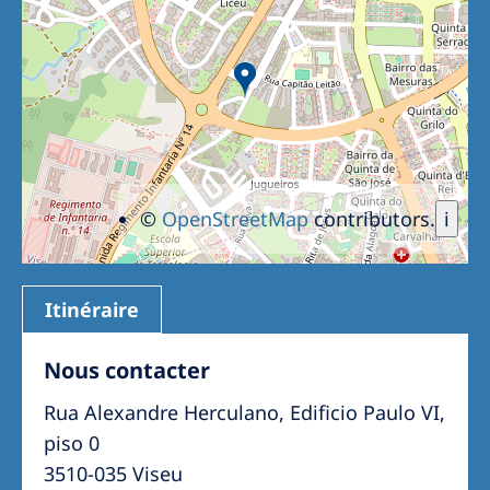
Romania
Russia
Serbia
Slovakia
Slovenia
©
OpenStreetMap
contributors.
i
Spain
Sweden
Switzerland
Itinéraire
United Kingdom
Nous contacter
Rua Alexandre Herculano, Edificio Paulo VI,
Asia Pacific
piso 0
Asia Pacific
3510-035 Viseu