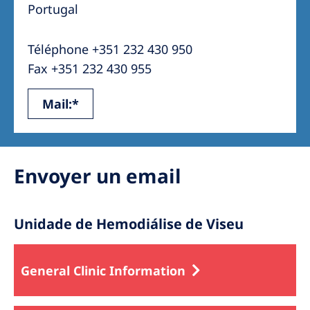
Australia
Portugal
Philippines
Téléphone +351 232 430 950
Fax +351 232 430 955
North America
United States of America
Mail:*
NephroCare International
Global Website
Envoyer un email
Unidade de Hemodiálise de Viseu
General Clinic Information