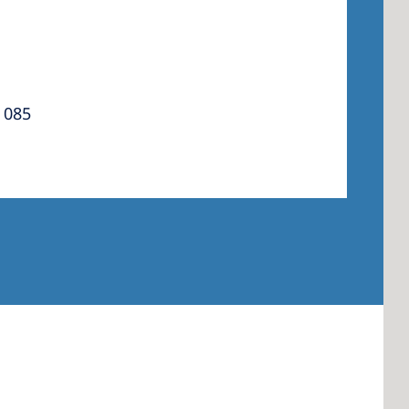
 America
 085
 States of
ca