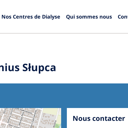
Nos Centres de Dialyse
Qui sommes nous
Con
Europe
Czech Republic
Serbia
France
Slovak
nius Słupca
Germany
Sloven
Israel
Spain
Italy
Swede
Netherlands
Switze
Poland
United
Nous contacter
Portugal