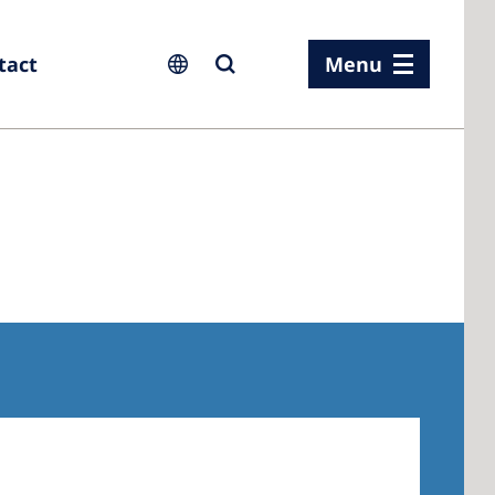
tact
Menu
ia
ia
n
rland
 Kingdom