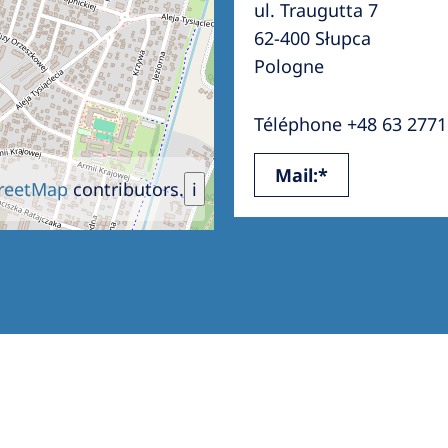
ul. Traugutta 7
Romania
62-400 Słupca
Russia
Pologne
Asia Pacific
North
Téléphone +48 63 2771
Asia Pacific
United
Mail:*
Ameri
Australia
reetMap
contributors.
i
Philippines
NephroCare International
Global Website