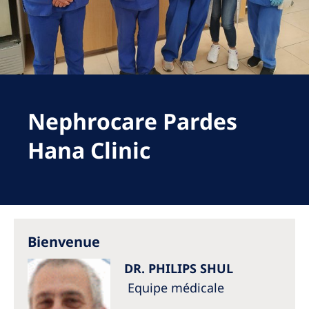
Romania
Russia
Serbia
Slovakia
Nephrocare Pardes
Slovenia
Spain
Hana Clinic
Sweden
Switzerland
United Kingdom
Bienvenue
Asia Pacific
DR. PHILIPS SHUL
Asia Pacific
Equipe médicale