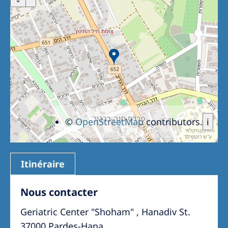
©
OpenStreetMap
contributors.
i
Itinéraire
Nous contacter
Geriatric Center "Shoham" , Hanadiv St.
37000 Pardes-Hana