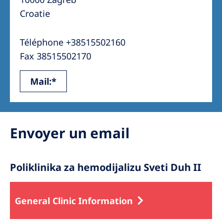
Australia
Croatie
Philippines
Téléphone +38515502160
North America
Fax 38515502170
United States of America
Mail:*
NephroCare International
Global Website
Envoyer un email
Poliklinika za hemodijalizu Sveti Duh II
General Clinic Information