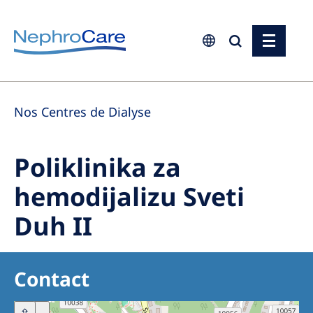
Europe
Nos Centres de Dialyse
Czech Republic
France
Poliklinika za
Germany
hemodijalizu Sveti
Israel
Duh II
Italy
Netherlands
Poland
Contact
Portugal