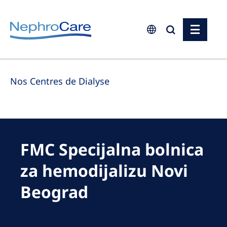
Europe
Nos Centres de Dialyse
Czech Republic
France
Germany
Israel
FMC Specijalna bolnica
Italy
za hemodijalizu Novi
Netherlands
Beograd
Poland
Portugal