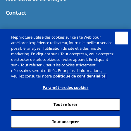
Contact
NephroCare utilise des cookies sur ce site Web pour
améliorer l'expérience utilisateur, fournir le meilleur service
possible, analyser l'utilisation du site et à des fins de
marketing. En cliquant sur « Tout accepter », vous acceptez
de stocker de tels cookies sur votre appareil. En cliquant
sur « Tout refuser », seuls les cookies strictement
Copyright© Fresenius Medical Care France SAS
nécessaires seront utilisés. Pour plus d'informations,
veuillez consulter notre
politique de confidentialité.
2026. All rights reserved.
Paramètres des cookies
Mentions légales
Politique de confidentialité
Tout refuser
Cookie Déclaration
Paramètres des cookies
Plan du site
Tout accepter