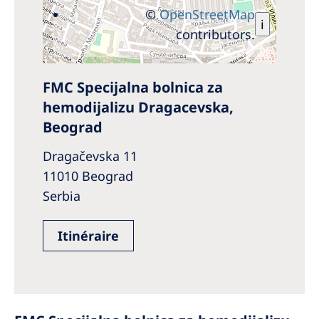
©
OpenStreetMap
i
contributors.
FMC Specijalna bolnica za
hemodijalizu Dragacevska,
Beograd
Dragačevska 11
11010 Beograd
Serbia
Itinéraire