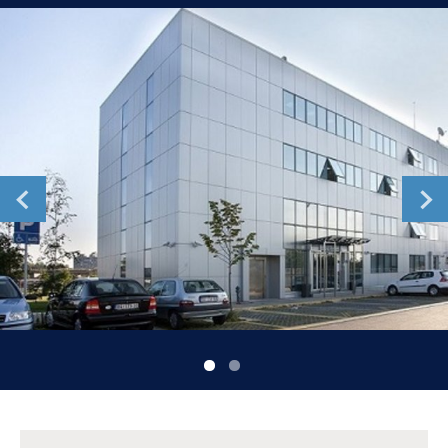
Romania
Russia
Serbia
Slovakia
Slovenia
Spain
Sweden
Switzerland
United Kingdom
Asia Pacific
Asia Pacific