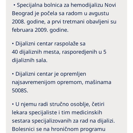
Australia
• Specijalna bolnica za hemodijalizu Novi
Philippines
Beograd je počela sa radom u avgustu
2008. godine, a prvi tretmani obavljeni su
februara 2009. godine.
North America
United States of America
• Dijalizni centar raspolaže sa
40 dijaliznih mesta, rasporedjenih u 5
NephroCare International
dijaliznih sala.
Global Website
• Dijalizni centar je opremljen
najsavremenijom opremom, mašinama
5008S.
• U njemu radi stručno osoblje, četiri
lekara specijaliste i tim medicinskih
sestara specijalizovanih za rad na dijalizi.
Bolesnici se na hroničnom programu