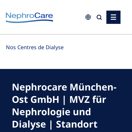
Europe
Nos Centres de Dialyse
Czech Republic
France
Germany
Israel
Nephrocare München-
Italy
Ost GmbH | MVZ für
Netherlands
Nephrologie und
Poland
Dialyse | Standort
Portugal