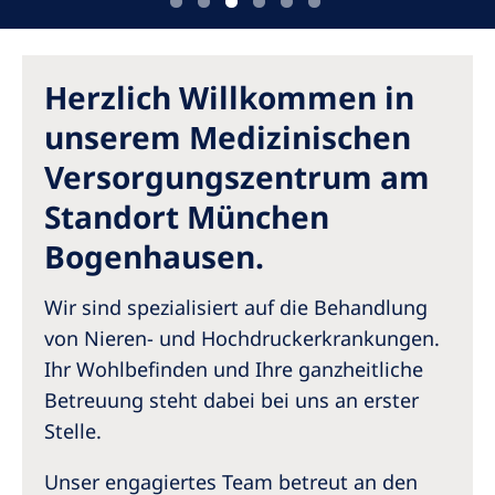
Australia
Philippines
Herzlich Willkommen in
North America
unserem Medizinischen
United States of America
Versorgungszentrum am
Standort München
NephroCare International
Bogenhausen.
Global Website
Wir sind spezialisiert auf die Behandlung
von Nieren- und Hochdruckerkrankungen.
Ihr Wohlbefinden und Ihre ganzheitliche
Betreuung steht dabei bei uns an erster
Stelle.
Unser engagiertes Team betreut an den