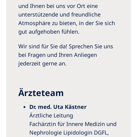
Australia
und Ihnen bei uns vor Ort eine
Philippines
unterstützende und freundliche
Atmosphäre zu bieten, in der Sie sich
North America
gut aufgehoben fühlen.
United States of America
Wir sind für Sie da! Sprechen Sie uns
bei Fragen und Ihren Anliegen
NephroCare International
jederzeit gerne an.
Global Website
Ärzteteam
Dr. med. Uta Kästner
Ärztliche Leitung
Fachärztin für Innere Medizin und
Nephrologie Lipidologin DGFL,