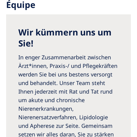
Équipe
Romania
Russia
Serbia
Wir kümmern uns um
Slovakia
Sie!
Slovenia
In enger Zusammenarbeit zwischen
Spain
Ärzt*innen, Praxis-/ und Pflegekräften
werden Sie bei uns bestens versorgt
Sweden
und behandelt. Unser Team steht
Switzerland
Ihnen jederzeit mit Rat und Tat rund
United Kingdom
um akute und chronische
Nierenerkrankungen,
Asia Pacific
Nierenersatzverfahren, Lipidologie
und Apherese zur Seite. Gemeinsam
Asia Pacific
setzen wir alles daran, Sie zu stärken