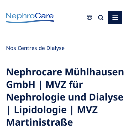
Europe
Nos Centres de Dialyse
Czech Republic
France
Nephrocare Mühlhausen
Germany
GmbH | MVZ für
Israel
Italy
Nephrologie und Dialyse
Netherlands
| Lipidologie | MVZ
Poland
Martinistraße
Portugal