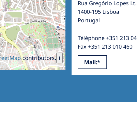
Rua Gregório Lopes Lt.
Romania
1400-195 Lisboa
Russia
Portugal
Asia Pacific
North
Téléphone +351 213 04
Asia Pacific
United
Fax +351 213 010 460
Ameri
Australia
reetMap
contributors.
i
Mail:*
Philippines
NephroCare International
Global Website