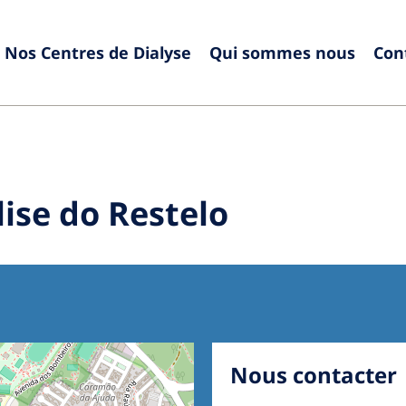
Nos Centres de Dialyse
Qui sommes nous
Con
Europe
Czech Republic
Serbia
France
Slovak
ise do Restelo
Germany
Sloven
Israel
Spain
Italy
Swede
Netherlands
Switze
Poland
United
Nous contacter
Portugal