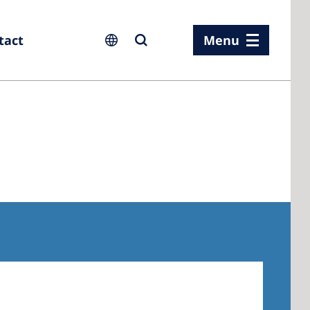
tact
Menu
ia
ia
n
rland
 Kingdom