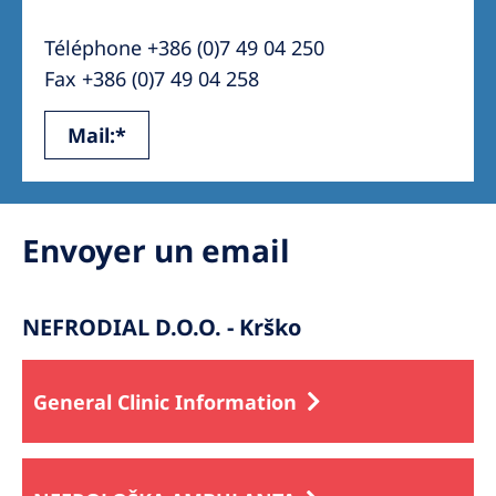
Australia
Téléphone +386 (0)7 49 04 250
Philippines
Fax +386 (0)7 49 04 258
North America
Mail:*
United States of America
NephroCare International
Envoyer un email
Global Website
NEFRODIAL D.O.O. - Krško
General Clinic Information