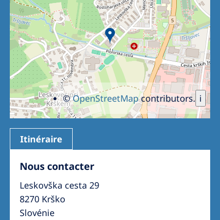
Romania
Russia
Serbia
Slovakia
Slovenia
©
OpenStreetMap
contributors.
i
Spain
Sweden
Switzerland
Itinéraire
United Kingdom
Nous contacter
Leskovška cesta 29
Asia Pacific
8270 Krško
Asia Pacific
Slovénie