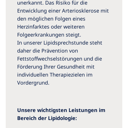
Australia
unerkannt. Das Risiko für die
Entwicklung einer Arteriosklerose mit
Philippines
den möglichen Folgen eines
Herzinfarktes oder weiteren
North America
Folgeerkrankungen steigt.
United States of America
In unserer Lipidsprechstunde steht
daher die Prävention von
NephroCare International
Fettstoffwechselstörungen und die
Förderung Ihrer Gesundheit mit
Global Website
individuellen Therapiezielen im
Vordergrund.
Unsere wichtigsten Leistungen im
Bereich der Lipidologie: