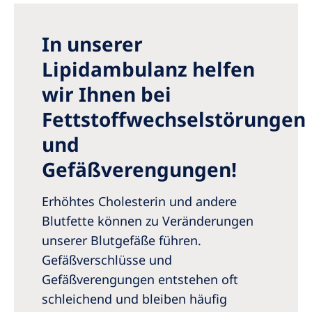
Romania
Russia
In unserer
Serbia
Lipidambulanz helfen
wir Ihnen bei
Slovakia
Fettstoffwechselstörungen
Slovenia
und
Spain
Gefäßverengungen!
Sweden
Switzerland
Erhöhtes Cholesterin und andere
Blutfette können zu Veränderungen
United Kingdom
unserer Blutgefäße führen.
Gefäßverschlüsse und
Asia Pacific
Gefäßverengungen entstehen oft
Asia Pacific
schleichend und bleiben häufig