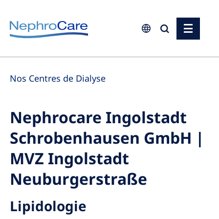
Europe
Nos Centres de Dialyse
Czech Republic
France
Nephrocare Ingolstadt
Germany
Schrobenhausen GmbH |
Israel
Italy
MVZ Ingolstadt
Netherlands
Neuburgerstraße
Poland
Lipidologie
Portugal