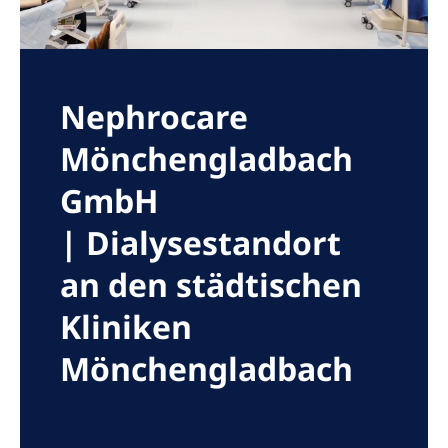
Romania
Russia
Serbia
Nephrocare
Slovakia
Mönchengladbach
Slovenia
GmbH
Spain
| Dialysestandort
Sweden
an den städtischen
Switzerland
Kliniken
United Kingdom
Mönchengladbach
Asia Pacific
Asia Pacific