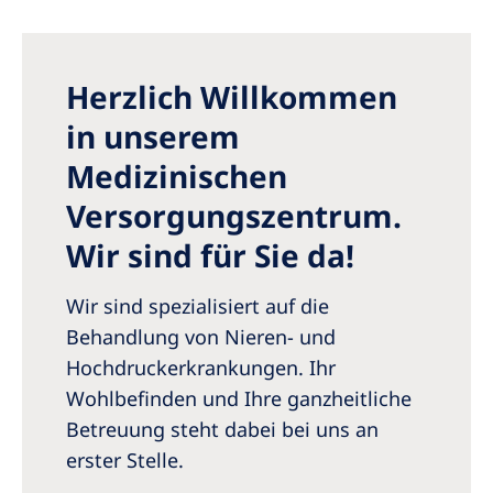
Australia
Philippines
Herzlich Willkommen
North America
in unserem
United States of America
Medizinischen
Versorgungszentrum.
NephroCare International
Wir sind für Sie da!
Global Website
Wir sind spezialisiert auf die
Behandlung von Nieren- und
Hochdruckerkrankungen. Ihr
Wohlbefinden und Ihre ganzheitliche
Betreuung steht dabei bei uns an
erster Stelle.