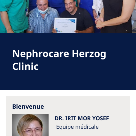
Romania
Russia
Serbia
Slovakia
Nephrocare Herzog
Slovenia
Spain
Clinic
Sweden
Switzerland
United Kingdom
Bienvenue
Asia Pacific
DR. IRIT MOR YOSEF
Asia Pacific
Equipe médicale