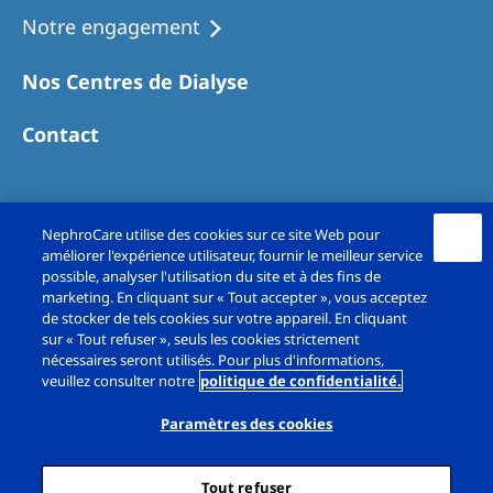
Australia
Notre engagement
Philippines
Nos Centres de Dialyse
North America
Contact
United States of America
NephroCare International
NephroCare utilise des cookies sur ce site Web pour
améliorer l'expérience utilisateur, fournir le meilleur service
Global Website
possible, analyser l'utilisation du site et à des fins de
marketing. En cliquant sur « Tout accepter », vous acceptez
de stocker de tels cookies sur votre appareil. En cliquant
sur « Tout refuser », seuls les cookies strictement
Copyright© Fresenius Medical Care France SAS
nécessaires seront utilisés. Pour plus d'informations,
veuillez consulter notre
politique de confidentialité.
2026. All rights reserved.
Paramètres des cookies
Mentions légales
Politique de confidentialité
Tout refuser