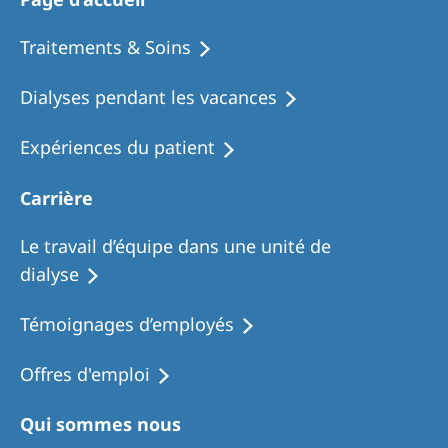
Romania
Traitements & Soins
Russia
Serbia
Dialyses pendant les vacances
Slovakia
Expériences du patient
Slovenia
Carrière
Spain
Sweden
Le travail d’équipe dans une unité de
dialyse
Switzerland
United Kingdom
Témoignages d’employés
Offres d'emploi
Asia Pacific
Asia Pacific
Qui sommes nous