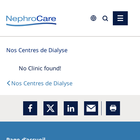
Europe
Nos Centres de Dialyse
Czech Republic
France
No Clinic found!
Germany
Nos Centres de Dialyse
Israel
Italy
Netherlands
Poland
Portugal
Page d’accueil