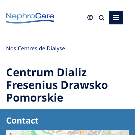
Europe
Nos Centres de Dialyse
Czech Republic
France
Centrum Dializ
Germany
Fresenius Drawsko
Israel
Pomorskie
Italy
Netherlands
Poland
Contact
Portugal