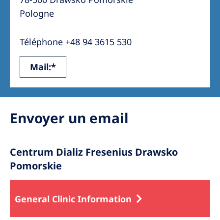
Australia
Pologne
Philippines
Téléphone +48 94 3615 530
North America
Mail:*
United States of America
NephroCare International
Envoyer un email
Global Website
Centrum Dializ Fresenius Drawsko
Pomorskie
General Clinic Information