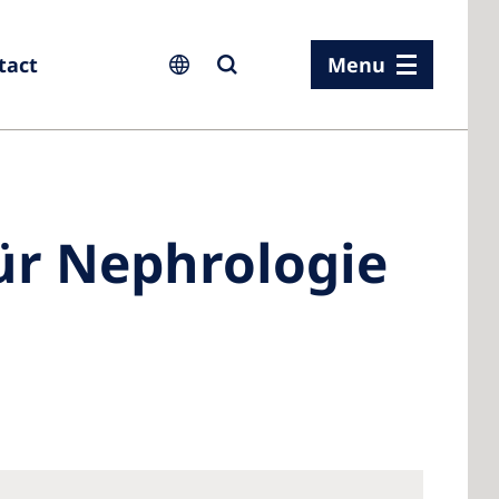
tact
Menu
ia
ür Nephrologie
ia
n
rland
 Kingdom