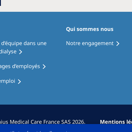
Qui sommes nous
l d’équipe dans une
Notre engagement
dialyse
ges d’employés
emploi
ius Medical Care France SAS 2026.
Mentions lé
.
Cookie Décl