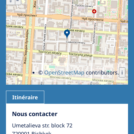
+
⇧
–
Romania
Russia
Serbia
Slovakia
Slovenia
Spain
©
OpenStreetMap
contributors.
i
Sweden
Switzerland
United Kingdom
Itinéraire
Asia Pacific
Nous contacter
Asia Pacific
Umetalieva str. block 72
720001 Bishkek