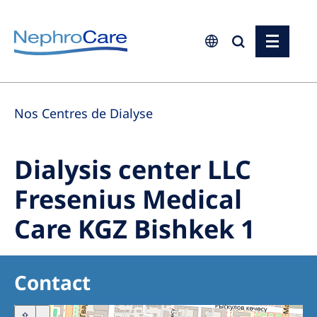
Europe
Nos Centres de Dialyse
Czech Republic
France
Dialysis center LLC
Germany
Fresenius Medical
Israel
Care KGZ Bishkek 1
Italy
Netherlands
Poland
Contact
Portugal