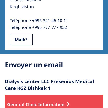
Australia
Kirghizistan
Philippines
Téléphone +996 321 46 10 11
North America
Téléphone +996 777 777 952
United States of America
Mail:*
NephroCare International
Global Website
Envoyer un email
Dialysis center LLC Fresenius Medical
Care KGZ Bishkek 1
General Clinic Information