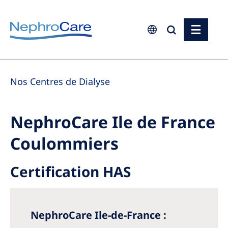
Europe
Nos Centres de Dialyse
Czech Republic
France
NephroCare Ile de France
Germany
Coulommiers
Israel
Italy
Certification HAS
Netherlands
Poland
NephroCare Ile-de-France :
Portugal