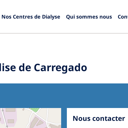
Nos Centres de Dialyse
Qui sommes nous
Con
Europe
Czech Republic
Serbia
France
Slovak
ise de Carregado
Germany
Sloven
Israel
Spain
Italy
Swede
Netherlands
Switze
Poland
United
Nous contacter
Portugal