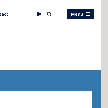
tact
Menu
ia
ia
n
rland
 Kingdom