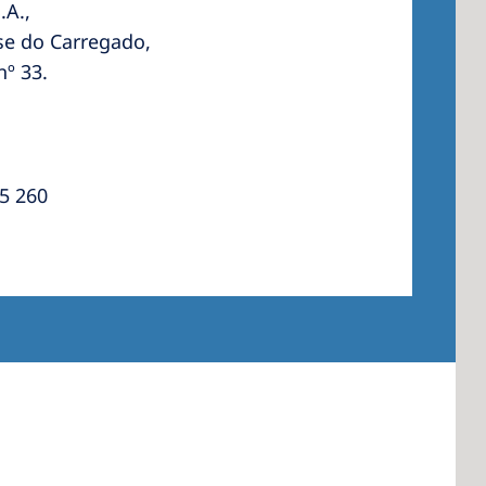
.A.,
se do Carregado,
º 33.
 America
 States of
ca
5 260