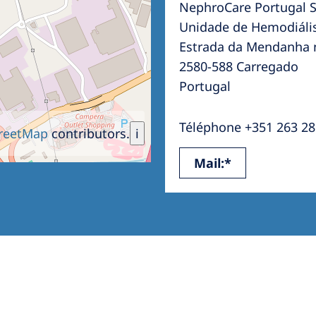
NephroCare Portugal S
Romania
Unidade de Hemodiáli
Russia
Estrada da Mendanha n
2580-588 Carregado
Asia Pacific
North
Portugal
Asia Pacific
United
Ameri
Téléphone +351 263 28
Australia
reetMap
contributors.
i
Philippines
Mail:*
NephroCare International
Global Website