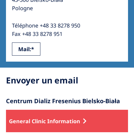
Australia
Pologne
Philippines
Téléphone +48 33 8278 950
North America
Fax +48 33 8278 951
United States of America
Mail:*
NephroCare International
Global Website
Envoyer un email
Centrum Dializ Fresenius Bielsko-Biała
General Clinic Information