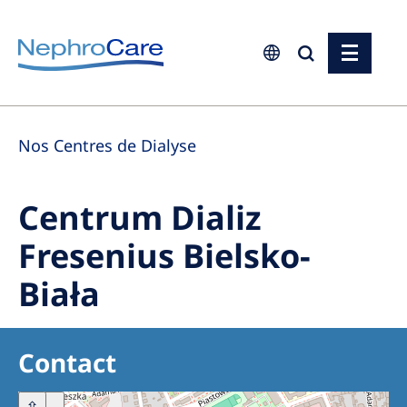
Europe
Nos Centres de Dialyse
Czech Republic
France
Centrum Dializ
Germany
Fresenius Bielsko-
Israel
Biała
Italy
Netherlands
Poland
Contact
Portugal