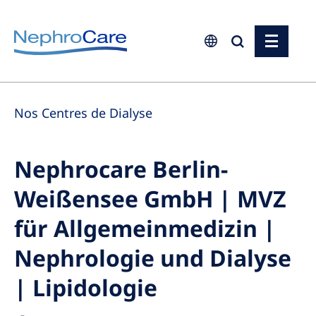
Europe
Nos Centres de Dialyse
Czech Republic
France
Nephrocare Berlin-
Germany
Weißensee GmbH | MVZ
Israel
Italy
für Allgemeinmedizin |
Netherlands
Nephrologie und Dialyse
Poland
| Lipidologie
Portugal