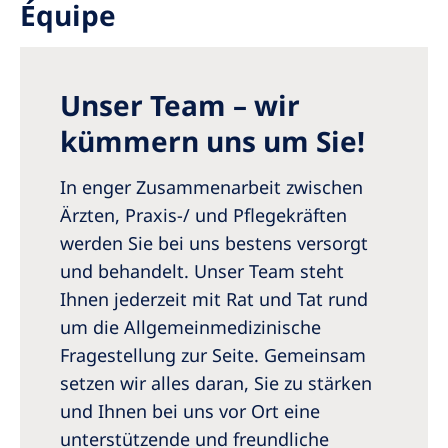
Équipe
Romania
Russia
Serbia
Unser Team – wir
Slovakia
kümmern uns um Sie!
Slovenia
In enger Zusammenarbeit zwischen
Spain
Ärzten, Praxis-/ und Pflegekräften
werden Sie bei uns bestens versorgt
Sweden
und behandelt. Unser Team steht
Switzerland
Ihnen jederzeit mit Rat und Tat rund
United Kingdom
um die Allgemeinmedizinische
Fragestellung zur Seite. Gemeinsam
Asia Pacific
setzen wir alles daran, Sie zu stärken
und Ihnen bei uns vor Ort eine
Asia Pacific
unterstützende und freundliche