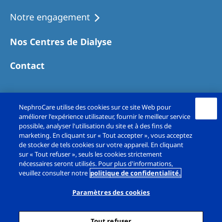
Notre engagement
Nos Centres de Dialyse
Contact
NephroCare utilise des cookies sur ce site Web pour
améliorer l'expérience utilisateur, fournir le meilleur service
possible, analyser l'utilisation du site et à des fins de
marketing. En cliquant sur « Tout accepter », vous acceptez
de stocker de tels cookies sur votre appareil. En cliquant
sur « Tout refuser », seuls les cookies strictement
Copyright© Fresenius Medical Care France SAS
nécessaires seront utilisés. Pour plus d'informations,
veuillez consulter notre
politique de confidentialité.
2026. All rights reserved.
Paramètres des cookies
Mentions légales
Politique de confidentialité
Tout refuser