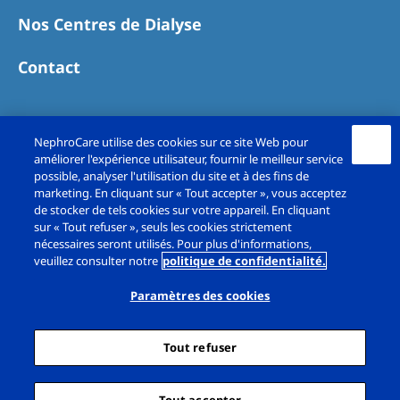
Nos Centres de Dialyse
Contact
NephroCare utilise des cookies sur ce site Web pour
améliorer l'expérience utilisateur, fournir le meilleur service
possible, analyser l'utilisation du site et à des fins de
marketing. En cliquant sur « Tout accepter », vous acceptez
de stocker de tels cookies sur votre appareil. En cliquant
sur « Tout refuser », seuls les cookies strictement
Copyright© Fresenius Medical Care France SAS
nécessaires seront utilisés. Pour plus d'informations,
veuillez consulter notre
politique de confidentialité.
2026. All rights reserved.
Paramètres des cookies
Mentions légales
Politique de confidentialité
Tout refuser
Cookie Déclaration
Paramètres des cookies
Plan du site