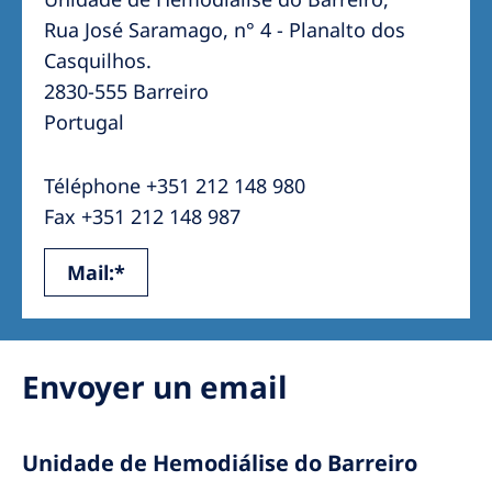
Australia
Rua José Saramago, n° 4 - Planalto dos
Philippines
Casquilhos.
2830-555 Barreiro
North America
Portugal
United States of America
Téléphone +351 212 148 980
Fax +351 212 148 987
NephroCare International
Global Website
Mail:*
Envoyer un email
Unidade de Hemodiálise do Barreiro