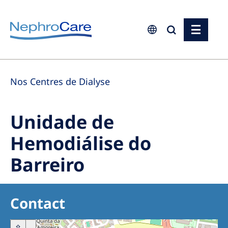
Europe
Nos Centres de Dialyse
Czech Republic
France
Unidade de
Germany
Hemodiálise do
Israel
Barreiro
Italy
Netherlands
Poland
Contact
Portugal