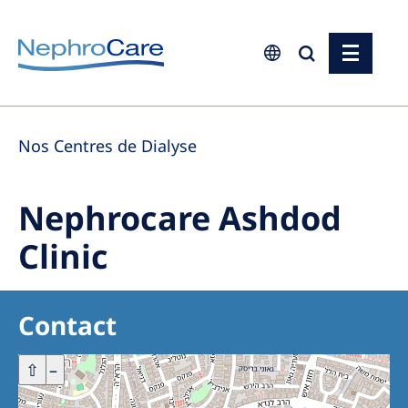
Europe
Nos Centres de Dialyse
Czech Republic
France
Nephrocare Ashdod
Germany
Clinic
Israel
Italy
Contact
Netherlands
Poland
+
⇧
–
Portugal