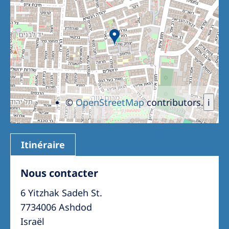
Romania
Russia
Serbia
Slovakia
Slovenia
©
OpenStreetMap
contributors.
i
Spain
Sweden
Switzerland
Itinéraire
United Kingdom
Nous contacter
6 Yitzhak Sadeh St.
Asia Pacific
7734006 Ashdod
Asia Pacific
Israël