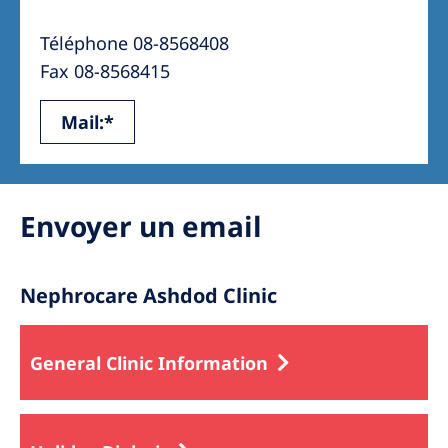
Australia
Téléphone 08-8568408
Philippines
Fax 08-8568415
North America
Mail:*
United States of America
NephroCare International
Envoyer un email
Global Website
Nephrocare Ashdod Clinic
General Clinic Information