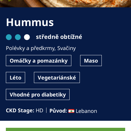
Romania
Russia
Hummus
Serbia
středně obtížné
Slovakia
Polévky a předkrmy
,
Svačiny
Slovenia
Spain
Omáčky a pomazánky
Maso
Sweden
Léto
Vegetariánské
Switzerland
United Kingdom
Vhodné pro diabetiky
CKD Stage:
HD
Asia Pacific
Původ:
Lebanon
Asia Pacific