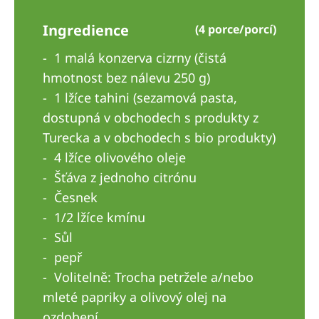
Australia
Ingredience
(4 porce/porcí)
Philippines
1 malá konzerva cizrny (čistá
North America
hmotnost bez nálevu 250 g)
1 lžíce tahini (sezamová pasta,
United States of America
dostupná v obchodech s produkty z
Turecka a v obchodech s bio produkty)
NephroCare International
4 lžíce olivového oleje
Global Website
Šťáva z jednoho citrónu
Česnek
1/2 lžíce kmínu
Sůl
pepř
Volitelně: Trocha petržele a/nebo
mleté papriky a olivový olej na
ozdobení