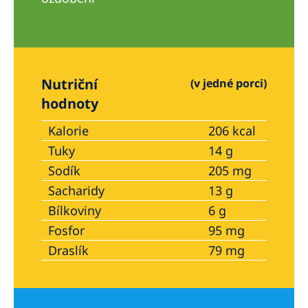
Nutriční
(v jedné porci)
hodnoty
Kalorie
206 kcal
Tuky
14 g
Sodík
205 mg
Sacharidy
13 g
Bílkoviny
6 g
Fosfor
95 mg
Draslík
79 mg