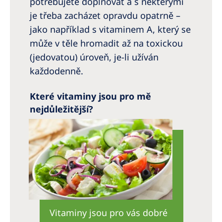
potřebujete doplňovat a s některými
je třeba zacházet opravdu opatrně –
jako například s vitaminem A, který se
může v těle hromadit až na toxickou
(jedovatou) úroveň, je-li užíván
každodenně.
Které vitaminy jsou pro mě
nejdůležitější?
Vitaminy jsou pro vás dobré