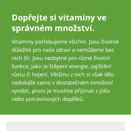
Romania
Dopřejte si vitaminy ve
Russia
správném množství.
Serbia
Slovakia
Vitaminy potřebujeme všichni. Jsou životně
Slovenia
důležité pro naše zdraví a nemůžeme bez
nich žít. Jsou nezbytné pro různé životní
Spain
funkce, jako je štěpení energie, zajištění
Sweden
růstu či hojení. Většinu z nich si však tělo
Switzerland
nedokáže samo v dostatečném množství
vyrobit, proto je musíme přijímat z jídla
United Kingdom
nebo potravinových doplňků.
Asia Pacific
Asia Pacific