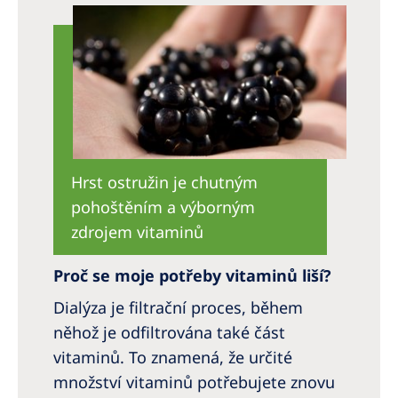
Australia
Philippines
North America
United States of America
NephroCare International
Hrst ostružin je chutným
pohoštěním a výborným
Global Website
zdrojem vitaminů
Proč se moje potřeby vitaminů liší?
Dialýza je filtrační proces, během
něhož je odfiltrována také část
vitaminů. To znamená, že určité
množství vitaminů potřebujete znovu