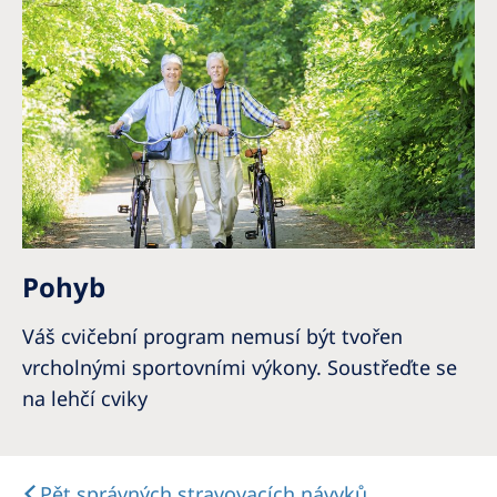
Pohyb
Váš cvičební program nemusí být tvořen
vrcholnými sportovními výkony. Soustřeďte se
na lehčí cviky
Pět správných stravovacích návyků