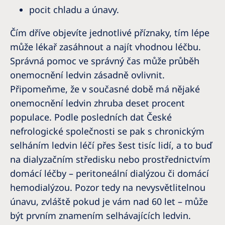
pocit chladu a únavy.
Čím dříve objevíte jednotlivé příznaky, tím lépe
může lékař zasáhnout a najít vhodnou léčbu.
Správná pomoc ve správný čas může průběh
onemocnění ledvin zásadně ovlivnit.
Připomeňme, že v současné době má nějaké
onemocnění ledvin zhruba deset procent
populace. Podle posledních dat České
nefrologické společnosti se pak s chronickým
selháním ledvin léčí přes šest tisíc lidí, a to buď
na dialyzačním středisku nebo prostřednictvím
domácí léčby – peritoneální dialýzou či domácí
hemodialýzou. Pozor tedy na nevysvětlitelnou
únavu, zvláště pokud je vám nad 60 let – může
být prvním znamením selhávajících ledvin.