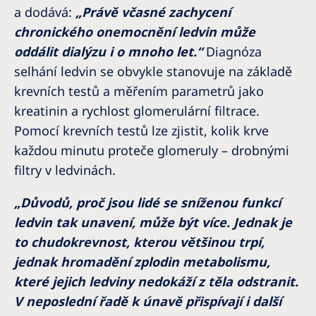
Australia
a dodává:
„Právě včasné zachycení
Philippines
chronického onemocnění ledvin může
oddálit dialýzu i o mnoho let.“
Diagnóza
selhání ledvin se obvykle stanovuje na základě
North America
krevních testů a měřením parametrů jako
United States of America
kreatinin a rychlost glomerulární filtrace.
Pomocí krevních testů lze zjistit, kolik krve
NephroCare International
každou minutu proteče glomeruly – drobnými
Global Website
filtry v ledvinách.
„Důvodů, proč jsou lidé se sníženou funkcí
ledvin tak unavení, může být více. Jednak je
to chudokrevnost, kterou většinou trpí,
jednak hromadění zplodin metabolismu,
které jejich ledviny nedokáží z těla odstranit.
V neposlední řadě k únavě přispívají i další