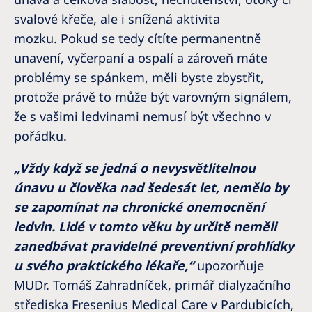
Romania
svalové křeče, ale i snížená aktivita
Russia
mozku. Pokud se tedy cítíte permanentně
unavení, vyčerpaní a ospalí a zároveň máte
Serbia
problémy se spánkem, měli byste zbystřit,
Slovakia
protože právě to může být varovným signálem,
že s vašimi ledvinami nemusí být všechno v
Slovenia
pořádku.
Spain
„Vždy když se jedná o nevysvětlitelnou
Sweden
únavu u člověka nad šedesát let, nemělo by
Switzerland
se zapomínat na chronické onemocnění
United Kingdom
ledvin. Lidé v tomto věku by určitě neměli
zanedbávat pravidelné preventivní prohlídky
Asia Pacific
u svého praktického lékaře,“
upozorňuje
MUDr. Tomáš Zahradníček, primář dialyzačního
Asia Pacific
střediska Fresenius Medical Care v Pardubicích,