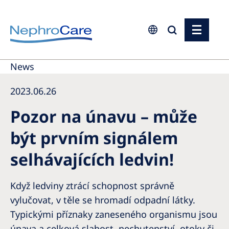
Europe
News
Czech Republic
2023.06.26
France
Pozor na únavu – může
Germany
být prvním signálem
Israel
selhávajících ledvin!
Italy
Netherlands
Když ledviny ztrácí schopnost správně
Poland
vylučovat, v těle se hromadí odpadní látky.
Typickými příznaky zaneseného organismu jsou
Portugal
únava a celková slabost, nechutenství, otoky či