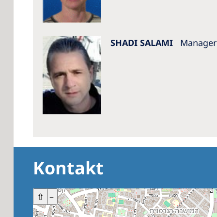
SHADI SALAMI
Manager
Kontakt
+
⇧
–