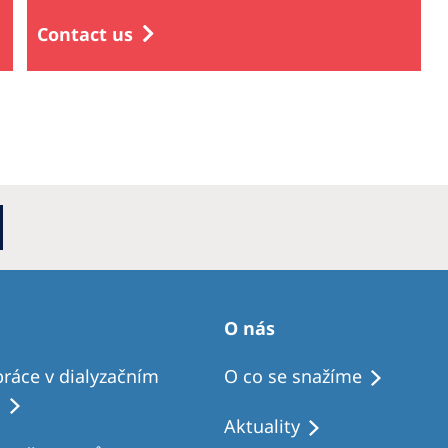
Contact us
O nás
ráce v dialyzačním
O co se snažíme
u
Aktuality