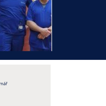
Romania
Russia
Asia Pacific
North
Asia Pacific
United
Ameri
Australia
Philippines
NephroCare International
Global Website
imář