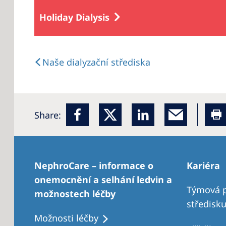
Holiday Dialysis
Naše dialyzační střediska
Share:
NephroCare – informace o
Kariéra
onemocnění a selhání ledvin a
Týmová p
možnostech léčby
středisk
Možnosti léčby