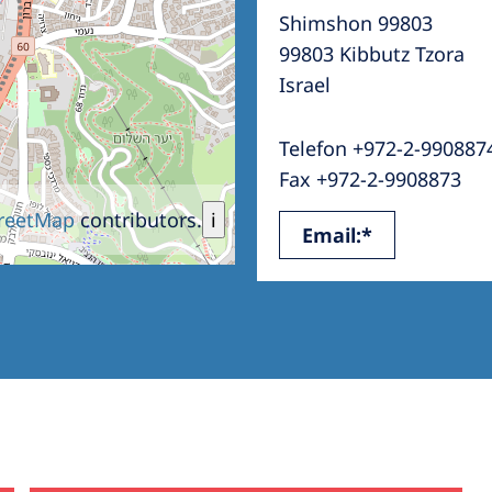
Shimshon 99803
99803 Kibbutz Tzora
Israel
Telefon +972-2-990887
Fax +972-2-9908873
reetMap
contributors.
i
Email:*