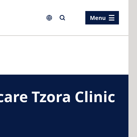
Menu
ia
ia
are Tzora Clinic
n
rland
 Kingdom