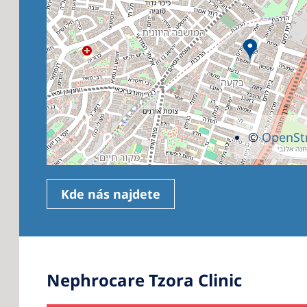
©
OpenSt
Kde nás najdete
Nephrocare Tzora Clinic