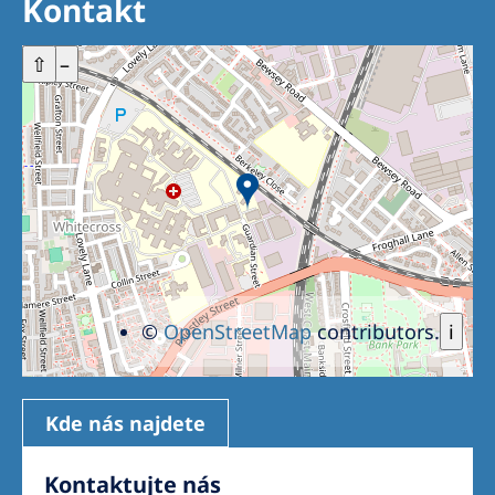
Kontakt
+
⇧
–
©
OpenStreetMap
contributors.
i
Kde nás najdete
Kontaktujte nás