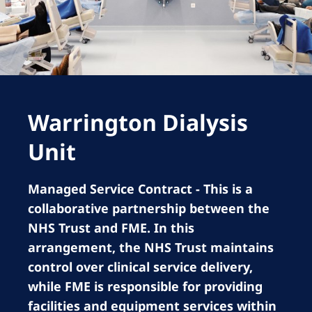
Romania
Russia
Serbia
Slovakia
Warrington Dialysis
Slovenia
Spain
Unit
Sweden
Managed Service Contract - This is a
Switzerland
collaborative partnership between the
United Kingdom
NHS Trust and FME. In this
arrangement, the NHS Trust maintains
Asia Pacific
control over clinical service delivery,
while FME is responsible for providing
Asia Pacific
facilities and equipment services within