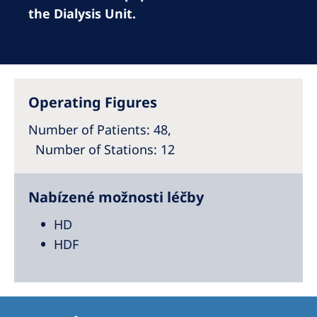
Australia
the Dialysis Unit.
Philippines
North America
United States of America
Operating Figures
Number of Patients
: 48,
NephroCare International
Number of Stations
: 12
Global Website
Nabízené možnosti léčby
HD
HDF