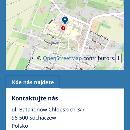
Romania
Russia
Serbia
Slovakia
Slovenia
©
OpenStreetMap
contributors.
i
Spain
Sweden
Switzerland
Kde nás najdete
United Kingdom
Kontaktujte nás
ul. Batalionow Chłopskich 3/7
Asia Pacific
96-500 Sochaczew
Asia Pacific
Polsko