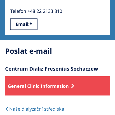
Australia
Telefon +48 22 2133 810
Philippines
Email:*
North America
United States of America
Poslat e-mail
NephroCare International
Global Website
Centrum Dializ Fresenius Sochaczew
General Clinic Information
Naše dialyzační střediska