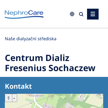
Europe
Naše dialyzační střediska
Czech Republic
France
Centrum Dializ
Germany
Fresenius Sochaczew
Israel
Italy
Kontakt
Netherlands
Poland
+
⇧
–
Portugal