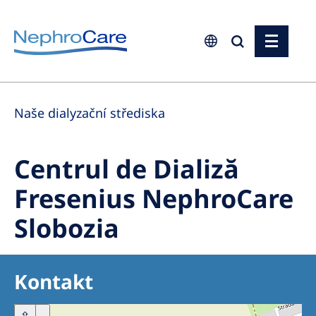
Europe
Naše dialyzační střediska
Czech Republic
France
Centrul de Dializă
Germany
Fresenius NephroCare
Israel
Slobozia
Italy
Netherlands
Poland
Kontakt
Portugal