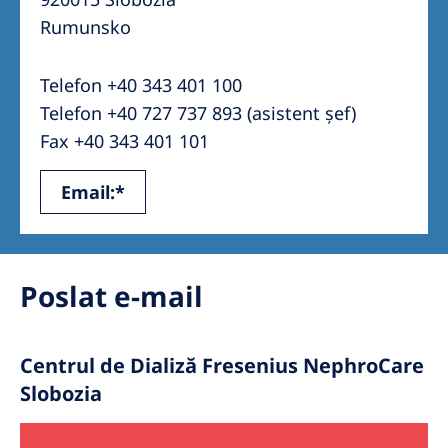
Australia
Rumunsko
Philippines
Telefon +40 343 401 100
North America
Telefon +40 727 737 893 (asistent șef)
United States of America
Fax +40 343 401 101
Email:*
NephroCare International
Global Website
Poslat e-mail
Centrul de Dializă Fresenius NephroCare
Slobozia