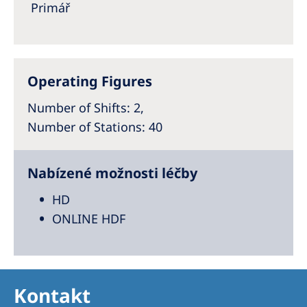
Australia
Primář
Philippines
North America
Operating Figures
United States of America
Number of Shifts
: 2,
Number of Stations
: 40
NephroCare International
Global Website
Nabízené možnosti léčby
HD
ONLINE HDF
Kontakt