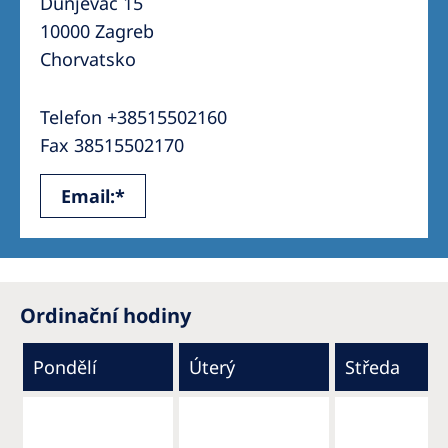
Dunjevac 15
10000 Zagreb
Chorvatsko
Telefon +38515502160
Fax 38515502170
Email:*
Ordinační hodiny
Pondělí
Úterý
Středa