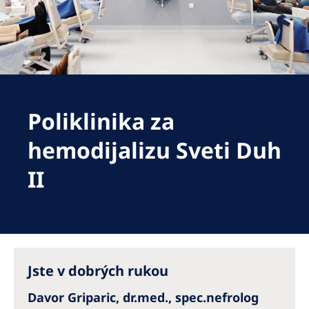
Romania
Russia
Serbia
Slovakia
Poliklinika za
Slovenia
Spain
hemodijalizu Sveti Duh
Sweden
II
Switzerland
United Kingdom
Asia Pacific
Jste v dobrých rukou
Asia Pacific
Davor Griparic, dr.med., spec.nefrolog