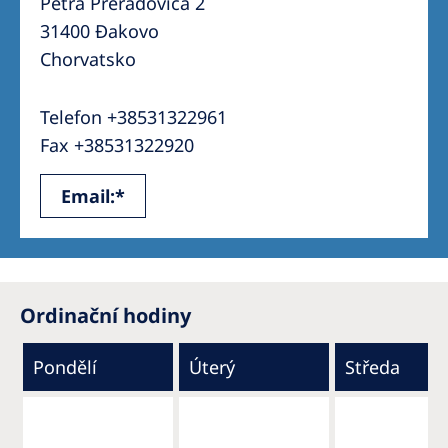
Petra Preradovića 2
31400 Đakovo
Chorvatsko
Telefon +38531322961
Fax +38531322920
Email:*
Ordinační hodiny
Pondělí
Úterý
Středa