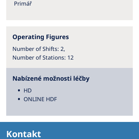
Australia
Primář
Philippines
North America
Operating Figures
United States of America
Number of Shifts
: 2,
Number of Stations
: 12
NephroCare International
Global Website
Nabízené možnosti léčby
HD
ONLINE HDF
Kontakt