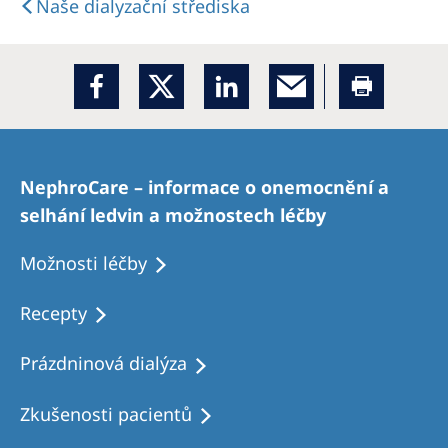
Naše dialyzační střediska
NephroCare – informace o onemocnění a
selhání ledvin a možnostech léčby
Možnosti léčby
Recepty
Prázdninová dialýza
Zkušenosti pacientů