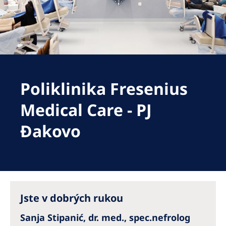
Romania
Russia
Serbia
Slovakia
Poliklinika Fresenius
Slovenia
Spain
Medical Care - PJ
Sweden
Đakovo
Switzerland
United Kingdom
Asia Pacific
Jste v dobrých rukou
Asia Pacific
Sanja Stipanić, dr. med., spec.nefrolog