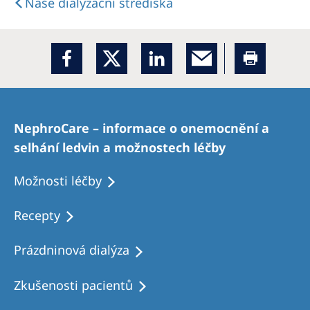
Naše dialyzační střediska
NephroCare – informace o onemocnění a
selhání ledvin a možnostech léčby
Možnosti léčby
Recepty
Prázdninová dialýza
Zkušenosti pacientů