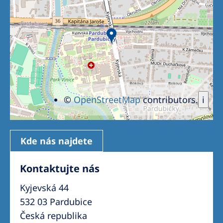
Romania
Russia
Serbia
Slovakia
Slovenia
©
OpenStreetMap
contributors.
i
Spain
Sweden
Switzerland
Kde nás najdete
United Kingdom
Kontaktujte nás
Kyjevská 44
Asia Pacific
532 03 Pardubice
Asia Pacific
Česká republika