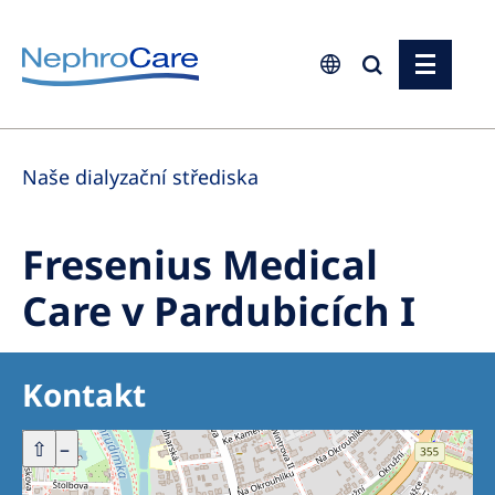
Europe
Naše dialyzační střediska
Czech Republic
France
Fresenius Medical
Germany
Care v Pardubicích I
Israel
Italy
Kontakt
Netherlands
Poland
+
⇧
–
Portugal