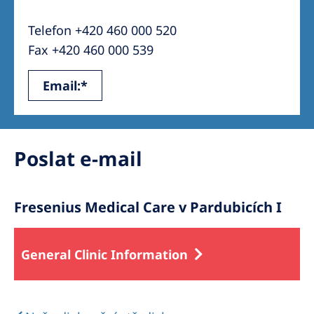
Australia
Telefon +420 460 000 520
Philippines
Fax +420 460 000 539
North America
Email:*
United States of America
NephroCare International
Poslat e-mail
Global Website
Fresenius Medical Care v Pardubicích I
General Clinic Information