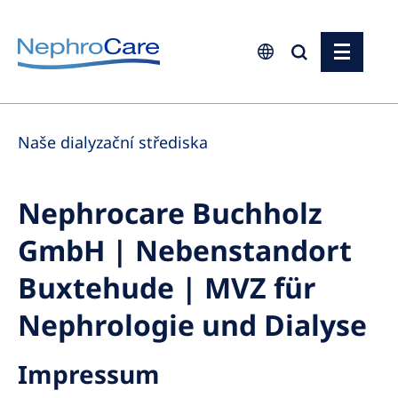
Europe
Naše dialyzační střediska
Czech Republic
France
Nephrocare Buchholz
Germany
GmbH | Nebenstandort
Israel
Italy
Buxtehude | MVZ für
Netherlands
Nephrologie und Dialyse
Poland
Impressum
Portugal