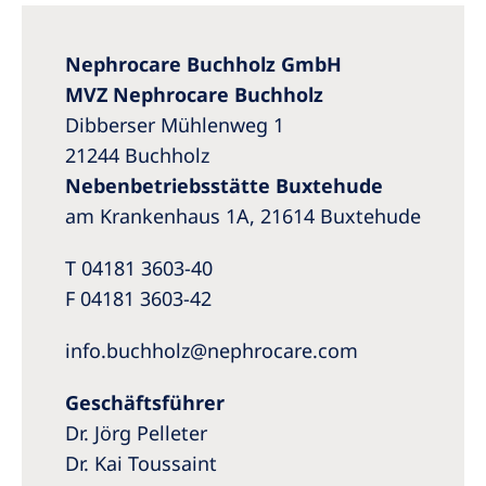
Romania
Russia
Nephrocare Buchholz GmbH
MVZ Nephrocare Buchholz
Serbia
Dibberser Mühlenweg 1
Slovakia
21244 Buchholz
Slovenia
Nebenbetriebsstätte Buxtehude
am Krankenhaus 1A, 21614 Buxtehude
Spain
Sweden
T 04181 3603-40
F 04181 3603-42
Switzerland
United Kingdom
info.buchholz@nephrocare.com
Geschäftsführer
Asia Pacific
Dr. Jörg Pelleter
Asia Pacific
Dr. Kai Toussaint