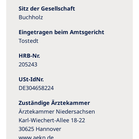
Australia
Sitz der Gesellschaft
Philippines
Buchholz
North America
Eingetragen beim Amtsgericht
Tostedt
United States of America
HRB-Nr.
NephroCare International
205243
Global Website
USt-IdNr.
DE304658224
Zuständige Ärztekammer
Ärztekammer Niedersachsen
Karl-Wiechert-Allee 18-22
30625 Hannover
www.aekn.de