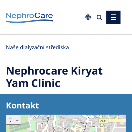
Europe
Naše dialyzační střediska
Czech Republic
France
Nephrocare Kiryat
Germany
Yam Clinic
Israel
Italy
Kontakt
Netherlands
Poland
+
⇧
–
Portugal