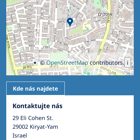
Romania
Russia
Serbia
Slovakia
Slovenia
©
OpenStreetMap
contributors.
i
Spain
Sweden
Switzerland
Kde nás najdete
United Kingdom
Kontaktujte nás
29 Eli Cohen St.
Asia Pacific
29002 Kiryat-Yam
Asia Pacific
Israel