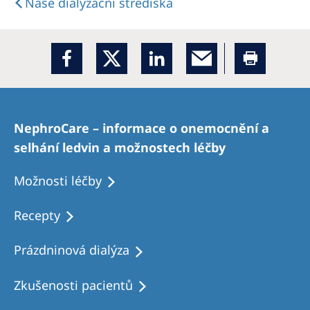
Naše dialyzační střediska
NephroCare – informace o onemocnění a
selhání ledvin a možnostech léčby
Možnosti léčby
Recepty
Prázdninová dialýza
Zkušenosti pacientů