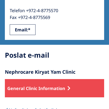
Australia
Telefon +972-4-8775570
Philippines
Fax +972-4-8775569
North America
Email:*
United States of America
NephroCare International
Poslat e-mail
Global Website
Nephrocare Kiryat Yam Clinic
General Clinic Information