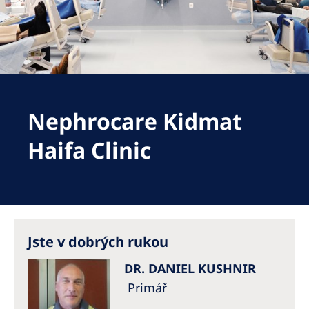
Romania
Russia
Serbia
Slovakia
Nephrocare Kidmat
Slovenia
Spain
Haifa Clinic
Sweden
Switzerland
United Kingdom
Jste v dobrých rukou
Asia Pacific
DR. DANIEL KUSHNIR
Asia Pacific
Primář