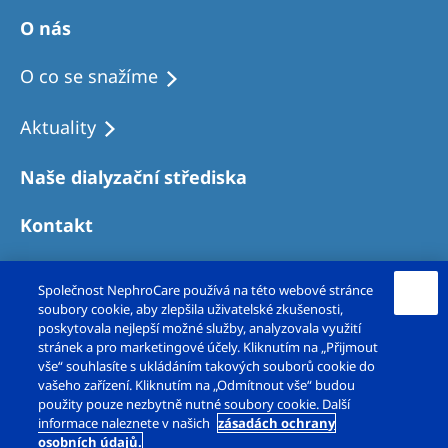
O nás
O co se snažíme
Aktuality
Naše dialyzační střediska
Kontakt
Společnost NephroCare používá na této webové stránce
soubory cookie, aby zlepšila uživatelské zkušenosti,
poskytovala nejlepší možné služby, analyzovala využití
stránek a pro marketingové účely. Kliknutím na „Přijmout
vše“ souhlasíte s ukládáním takových souborů cookie do
vašeho zařízení. Kliknutím na „Odmítnout vše“ budou
použity pouze nezbytně nutné soubory cookie. Další
Copyright © Fresenius Medical Care – DS, s.r.o.
informace naleznete v našich
zásadách ochrany
osobních údajů.
2026. Všechna práva vyhrazena.