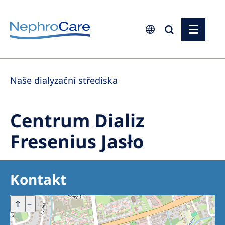
Europe
Naše dialyzační střediska
Czech Republic
France
Centrum Dializ
Germany
Fresenius Jasło
Israel
Italy
Kontakt
Netherlands
Poland
+
⇧
–
Portugal