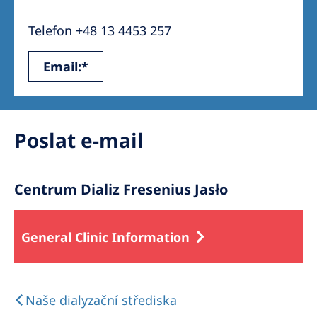
Australia
Telefon +48 13 4453 257
Philippines
Email:*
North America
United States of America
Poslat e-mail
NephroCare International
Global Website
Centrum Dializ Fresenius Jasło
General Clinic Information
Naše dialyzační střediska