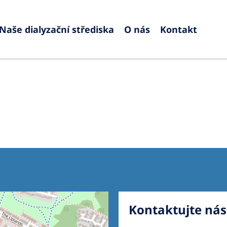
Naše dialyzační střediska
O nás
Kontakt
Europe
Czech Republic
Serbia
France
Slovak
Germany
Sloven
Israel
Spain
Italy
Swede
Netherlands
Switze
Poland
United
Kontaktujte nás
Portugal