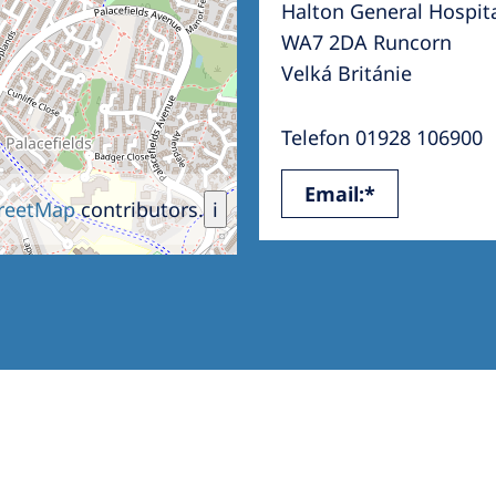
Halton General Hospit
Romania
WA7 2DA Runcorn
Russia
Velká Británie
Asia Pacific
North
Telefon 01928 106900
Asia Pacific
United
Email:*
Ameri
Australia
reetMap
contributors.
i
Philippines
NephroCare International
Global Website