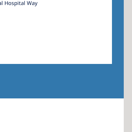
al Hospital Way
 America
 States of
ca