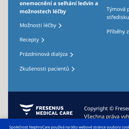
onemocnění a selhání ledvin a
Týmová p
možnostech léčby
středisk
Možnosti léčby
Příběhy 
Recepty
Prázdninová dialýza
Zkušenosti pacientů
Copyright © Fresen
Všechna práva vyh
Společnost NephroCare používá na této webové stránce soubory cookie