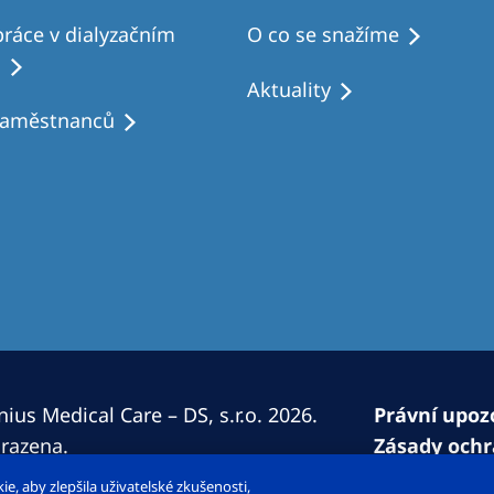
ráce v dialyzačním
O co se snažíme
u
Aktuality
zaměstnanců
ius Medical Care – DS, s.r.o. 2026.
Právní upoz
razena.
Zásady ochr
Prohlášení 
, aby zlepšila uživatelské zkušenosti,