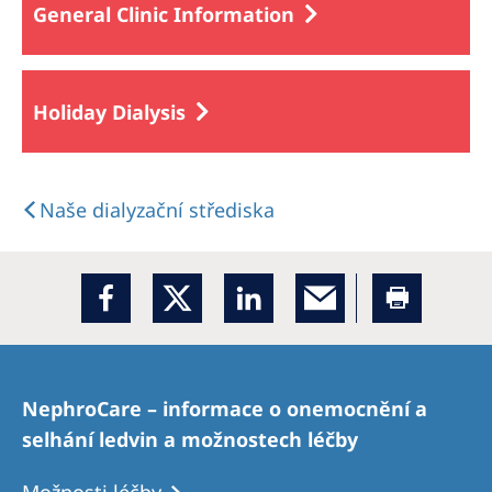
General Clinic Information
Holiday Dialysis
Naše dialyzační střediska
NephroCare – informace o onemocnění a
selhání ledvin a možnostech léčby