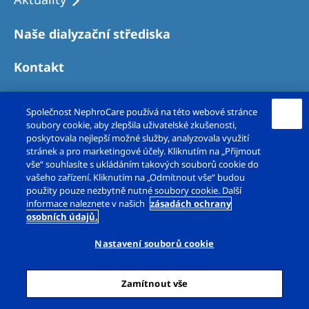
Naše dialyzační střediska
Kontakt
Společnost NephroCare používá na této webové stránce
soubory cookie, aby zlepšila uživatelské zkušenosti,
poskytovala nejlepší možné služby, analyzovala využití
stránek a pro marketingové účely. Kliknutím na „Přijmout
vše“ souhlasíte s ukládáním takových souborů cookie do
vašeho zařízení. Kliknutím na „Odmítnout vše“ budou
použity pouze nezbytně nutné soubory cookie. Další
Copyright © Fresenius Medical Care – DS, s.r.o.
informace naleznete v našich
zásadách ochrany
osobních údajů.
2026. Všechna práva vyhrazena.
Nastavení souborů cookie
Právní upozornění
Zásady ochrany osobních údajů
Zamítnout vše
Prohlášení o cookies