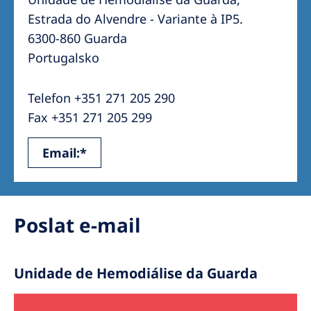
Australia
Estrada do Alvendre - Variante à IP5.
Philippines
6300-860 Guarda
Portugalsko
North America
United States of America
Telefon +351 271 205 290
Fax +351 271 205 299
NephroCare International
Email:*
Global Website
Poslat e-mail
Unidade de Hemodiálise da Guarda