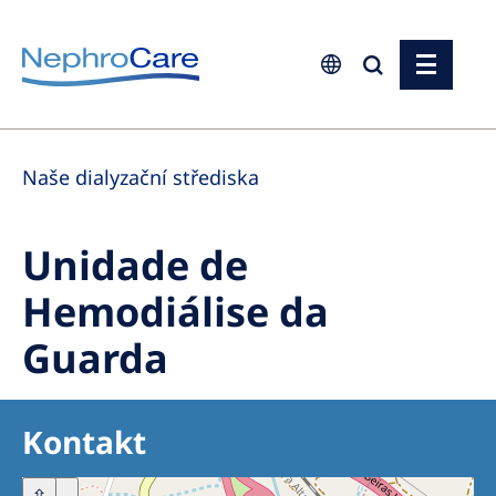
Europe
Naše dialyzační střediska
Czech Republic
France
Unidade de
Germany
Hemodiálise da
Israel
Guarda
Italy
Netherlands
Poland
Kontakt
Portugal