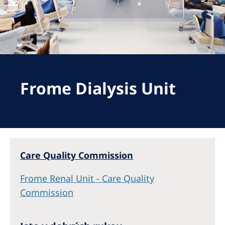
Romania
Russia
Serbia
Slovakia
Frome Dialysis Unit
Slovenia
Spain
Sweden
Switzerland
Care Quality Commission
United Kingdom
Frome Renal Unit - Care Quality
Asia Pacific
Commission
Asia Pacific