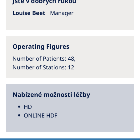
Jste v dobrých rukou
Australia
Louise Beet
Manager
Philippines
North America
United States of America
Operating Figures
Number of Patients
: 48,
NephroCare International
Number of Stations
: 12
Global Website
Nabízené možnosti léčby
HD
ONLINE HDF