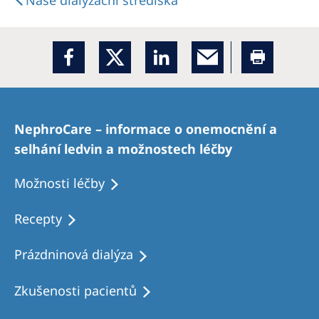
Naše dialyzační střediska
NephroCare – informace o onemocnění a
selhání ledvin a možnostech léčby
Možnosti léčby
Recepty
Prázdninová dialýza
Zkušenosti pacientů