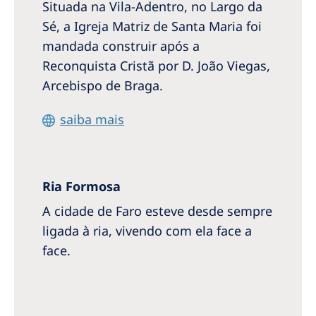
Situada na Vila-Adentro, no Largo da
Romania
Sé, a Igreja Matriz de Santa Maria foi
Russia
mandada construir após a
Serbia
Reconquista Cristã por D. João Viegas,
Arcebispo de Braga.
Slovakia
Slovenia
saiba mais
Spain
Sweden
Ria Formosa
Switzerland
A cidade de Faro esteve desde sempre
United Kingdom
ligada à ria, vivendo com ela face a
face.
Asia Pacific
Asia Pacific