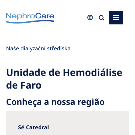
Europe
Naše dialyzační střediska
Czech Republic
France
Unidade de Hemodiálise
Germany
de Faro
Israel
Italy
Conheça a nossa região
Netherlands
Poland
Sé Catedral
Portugal