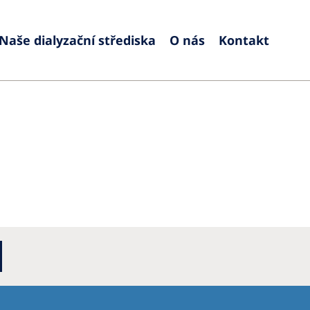
Naše dialyzační střediska
O nás
Kontakt
Europe
Czech Republic
Serbia
France
Slovak
Germany
Sloven
Israel
Spain
Italy
Swede
Netherlands
Switze
Poland
United
Portugal