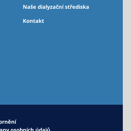
Naše dialyzační střediska
Kontakt
 America
 States of
ca
ornění
any osobních údajů