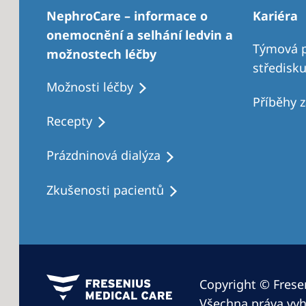
NephroCare – informace o
Kariéra
onemocnění a selhání ledvin a
Týmová p
možnostech léčby
středisk
Možnosti léčby
Příběhy 
Recepty
Prázdninová dialýza
Zkušenosti pacientů
Copyright © Fresen
Všechna práva vyh