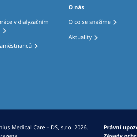
Romania
O nás
Russia
ráce v dialyzačním
O co se snažíme
u
Asia Pacific
North
Aktuality
Asia Pacific
United
zaměstnanců
Ameri
Australia
Philippines
NephroCare International
Global Website
ius Medical Care – DS, s.r.o. 2026.
Právní upoz
razena.
Zásady ochr