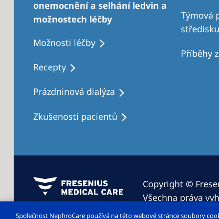
onemocnění a selhání ledvin a
Týmová p
možnostech léčby
středisk
Možnosti léčby
Příběhy 
Recepty
Prázdninová dialýza
Zkušenosti pacientů
Copyright © Fresen
Všechna práva vyh
Společnost NephroCare používá na této webové stránce soubory cookie