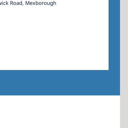
wick Road, Mexborough
 America
 States of
ca