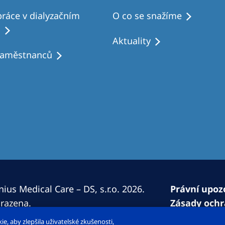
ráce v dialyzačním
O co se snažíme
u
Aktuality
zaměstnanců
ius Medical Care – DS, s.r.o. 2026.
Právní upoz
razena.
Zásady ochr
Prohlášení 
, aby zlepšila uživatelské zkušenosti,