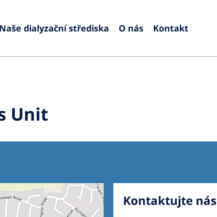
Naše dialyzační střediska
O nás
Kontakt
Europe
Czech Republic
Serbia
France
Slovak
s Unit
Germany
Sloven
Israel
Spain
Italy
Swede
Netherlands
Switze
Poland
United
Kontaktujte nás
Portugal