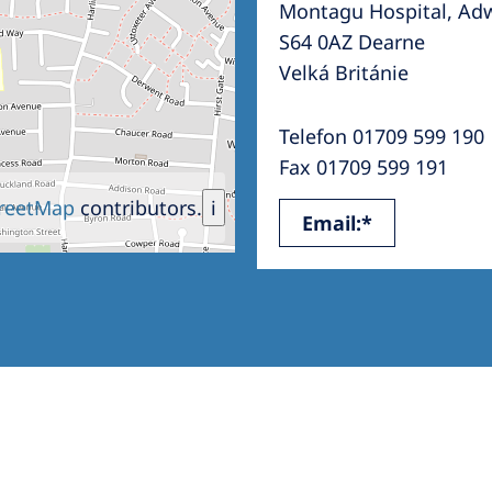
Montagu Hospital, Ad
Romania
S64 0AZ Dearne
Russia
Velká Británie
Asia Pacific
North
Telefon 01709 599 190
Asia Pacific
United
Fax 01709 599 191
Ameri
Australia
reetMap
contributors.
i
Email:*
Philippines
NephroCare International
Global Website